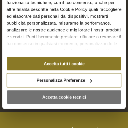
funzionalità tecniche e, con il tuo consenso, anche per
altre finalità descritte nella Cookie Policy quali raccogliere
ed elaborare dati personali dai dispositivi, mostrarti
pubblicità personalizzata, misurarne la performance,
analizzare le nostre audience e migliorare i nostri prodotti
e servizi. Puoi liberamente prestare, rifiutare o revocare il
tuo consenso in qualsiasi momento, personalizzando le
tue preferenze. Cliccando sul pulsante "Accetta tutti i
cookie" acconsenti all'uso di tali tecnologie per tutte le
Festa Bimbi al pomeriggio | 10/15 bimbi
Accetta tutti i cookie
finalità indicate. Cliccando sul pulsante "Accetta cookie
€
212,00
tecnici" acconsenti all'uso dei soli cookie tecnici.
Personalizza Preferenze
Seleziona opzioni
Accetta cookie tecnici