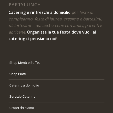
PARTYLUNCH
Catering e rinfreschi a domicilio
per
feste di
compleanno
,
feste di laurea, cresime e battesimi,
diciottesimi
… ma anche
cene con amici
,
parenti
e
apricene
.
Organizza la tua festa dove vuoi, al
catering ci pensiamo noi
!
Shop Menù e Buffet
Shop Piatti
Catering a domicilio
Servizio Catering
Scopri chi siamo