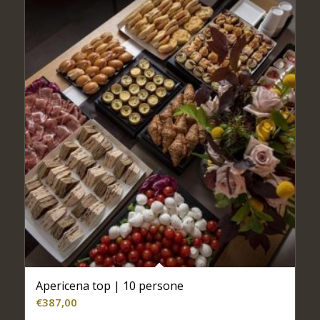
Apericena top | 10 persone
€
387,00