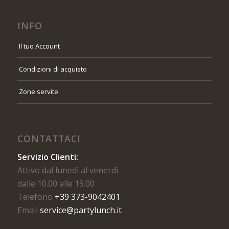
INFO
Il tuo Account
Condizioni di acquisto
Zone servite
CONTATTACI
Servizio Clienti:
Attivo dal lunedì al venerdì
dalle 10.00 alle 19.00
Telefono
+39 373-9042401
Email
service@partylunch.it