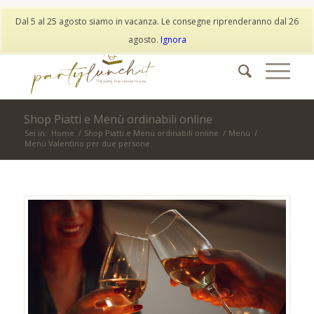
My Account
Wishlist
Dal 5 al 25 agosto siamo in vacanza. Le consegne riprenderanno dal 26
info@partylunch.it
|
+39 373 9042401
|
WhatsApp
agosto.
Ignora
Shop Piatti e Menù ordinabili online
Sei in:
Home
/
Shop Piatti e Menù ordinabili online
/
Menù
/
Menù Valentino per due persone