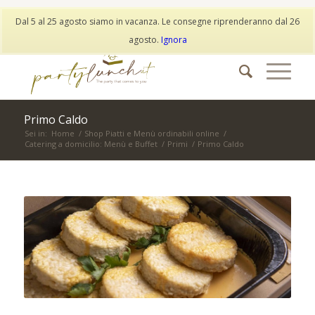
My Account
Wishlist
Dal 5 al 25 agosto siamo in vacanza. Le consegne riprenderanno dal 26
info@partylunch.it
|
+39 373 9042401
|
WhatsApp
agosto.
Ignora
Primo Caldo
Sei in:
Home
/
Shop Piatti e Menù ordinabili online
/
Catering a domicilio: Menù e Buffet
/
Primi
/
Primo Caldo