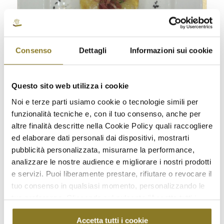
Consenso
Dettagli
Informazioni sui cookie
Questo sito web utilizza i cookie
Noi e terze parti usiamo cookie o tecnologie simili per
Lasagnetta ai carciofi, montasio e speck
funzionalità tecniche e, con il tuo consenso, anche per
croccante | 5 porzioni
altre finalità descritte nella Cookie Policy quali raccogliere
€
30,00
ed elaborare dati personali dai dispositivi, mostrarti
pubblicità personalizzata, misurarne la performance,
Aggiungi a Richiesta Preventivo
analizzare le nostre audience e migliorare i nostri prodotti
e servizi. Puoi liberamente prestare, rifiutare o revocare il
Aggiungi al carrello
Mostra dettagli
tuo consenso in qualsiasi momento, personalizzando le
tue preferenze. Cliccando sul pulsante "Accetta tutti i
cookie" acconsenti all'uso di tali tecnologie per tutte le
Accetta tutti i cookie
finalità indicate. Cliccando sul pulsante "Accetta cookie