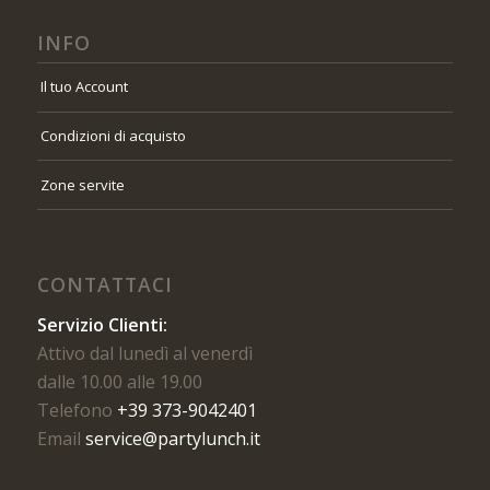
INFO
Il tuo Account
Condizioni di acquisto
Zone servite
CONTATTACI
Servizio Clienti:
Attivo dal lunedì al venerdì
dalle 10.00 alle 19.00
Telefono
+39 373-9042401
Email
service@partylunch.it