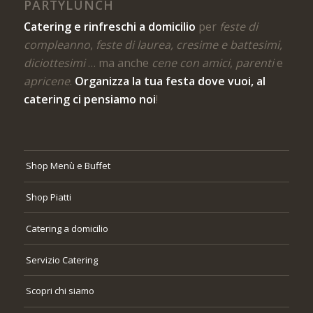
PARTYLUNCH
Catering e rinfreschi a domicilio
per
feste di
compleanno
,
feste di laurea, cresime e battesimi,
diciottesimi
… ma anche
cene con amici
,
parenti
e
apricene
.
Organizza la tua festa dove vuoi, al
catering ci pensiamo noi
!
Shop Menù e Buffet
Shop Piatti
Catering a domicilio
Servizio Catering
Scopri chi siamo