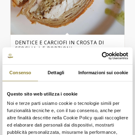
DENTICE E CARCIOFI IN CROSTA DI
SFOGLIA | 5 PORZIONI
€
40,00
Consenso
Dettagli
Informazioni sui cookie
Aggiungi a Richiesta Preventivo
Acquista prodotto
Questo sito web utilizza i cookie
Noi e terze parti usiamo cookie o tecnologie simili per
funzionalità tecniche e, con il tuo consenso, anche per
altre finalità descritte nella Cookie Policy quali raccogliere
ed elaborare dati personali dai dispositivi, mostrarti
pubblicità personalizzata, misurarne la performance,