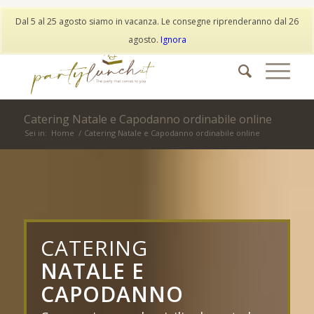
My Account
Wishlist
Dal 5 al 25 agosto siamo in vacanza. Le consegne riprenderanno dal 26
info@partylunch.it
|
+39 373 9042401
|
WhatsApp
agosto.
Ignora
Catering Natale e Capodanno ordinabile online
Sei in:
Home
/
Catering Natale e Capodanno ordinabile online
CATERING
NATALE E
CAPODANNO