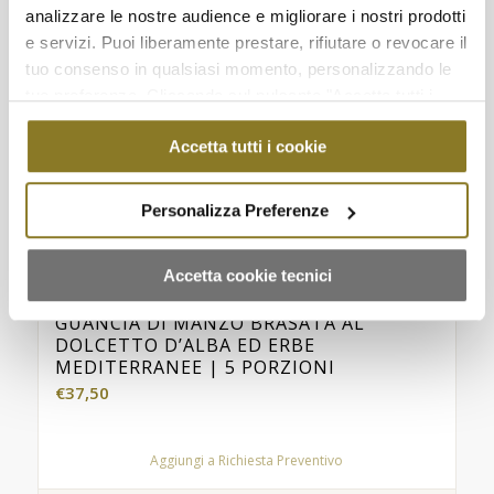
analizzare le nostre audience e migliorare i nostri prodotti
e servizi. Puoi liberamente prestare, rifiutare o revocare il
tuo consenso in qualsiasi momento, personalizzando le
tue preferenze. Cliccando sul pulsante "Accetta tutti i
cookie" acconsenti all'uso di tali tecnologie per tutte le
Accetta tutti i cookie
finalità indicate. Cliccando sul pulsante "Accetta cookie
tecnici" acconsenti all'uso dei soli cookie tecnici.
Personalizza Preferenze
Accetta cookie tecnici
GUANCIA DI MANZO BRASATA AL
DOLCETTO D’ALBA ED ERBE
MEDITERRANEE | 5 PORZIONI
€
37,50
Aggiungi a Richiesta Preventivo