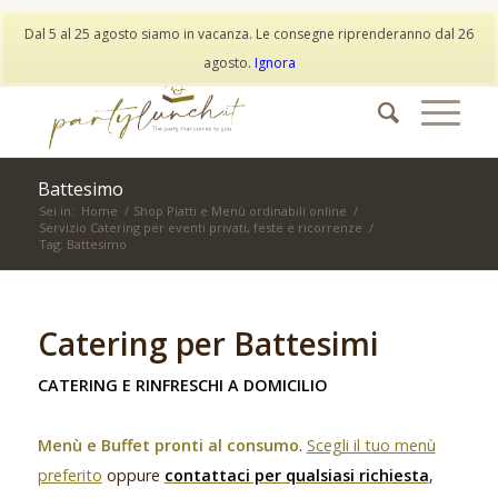
My Account
Wishlist
Dal 5 al 25 agosto siamo in vacanza. Le consegne riprenderanno dal 26
info@partylunch.it
|
+39 373 9042401
|
WhatsApp
agosto.
Ignora
Battesimo
Sei in:
Home
/
Shop Piatti e Menù ordinabili online
/
Servizio Catering per eventi privati, feste e ricorrenze
/
Tag: Battesimo
Catering per Battesimi
CATERING E RINFRESCHI A DOMICILIO
Menù e Buffet pronti al consumo
.
Scegli il tuo menù
preferito
oppure
contattaci per qualsiasi richiesta
,