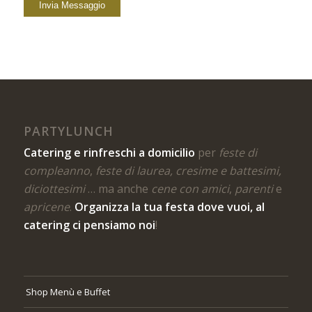
PARTYLUNCH
Catering e rinfreschi a domicilio
per
feste di
compleanno
,
feste di laurea, cresime e battesimi,
diciottesimi
… ma anche
cene con amici
,
parenti
e
apricene
.
Organizza la tua festa dove vuoi, al
catering ci pensiamo noi
!
Shop Menù e Buffet