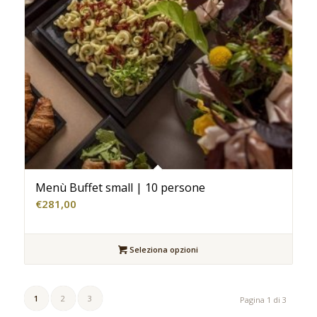
Menù Buffet small | 10 persone
€
281,00
Seleziona opzioni
1
2
3
Pagina 1 di 3