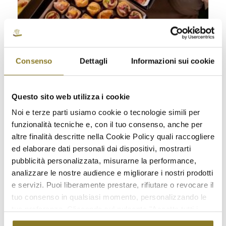
Consenso
Dettagli
Informazioni sui cookie
Cocktail rinforzato | 5 persone
€
168,50
Questo sito web utilizza i cookie
Noi e terze parti usiamo cookie o tecnologie simili per
Seleziona opzioni
funzionalità tecniche e, con il tuo consenso, anche per
altre finalità descritte nella Cookie Policy quali raccogliere
ed elaborare dati personali dai dispositivi, mostrarti
pubblicità personalizzata, misurarne la performance,
analizzare le nostre audience e migliorare i nostri prodotti
e servizi. Puoi liberamente prestare, rifiutare o revocare il
tuo consenso in qualsiasi momento, personalizzando le
tue preferenze. Cliccando sul pulsante "Accetta tutti i
cookie" acconsenti all'uso di tali tecnologie per tutte le