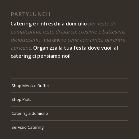
PARTYLUNCH
Catering e rinfreschi a domicilio
per
feste di
compleanno
,
feste di laurea, cresime e battesimi,
diciottesimi
… ma anche
cene con amici
,
parenti
e
apricene
.
Organizza la tua festa dove vuoi, al
catering ci pensiamo noi
!
Shop Menù e Buffet
Shop Piatti
Catering a domicilio
Servizio Catering