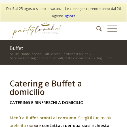
My Account
Wishlist
Dal 5 al 25 agosto siamo in vacanza. Le consegne riprenderanno dal 26
info@partylunch.it
|
+39 373 9042401
|
WhatsApp
agosto.
Ignora
Buffet
Sei in:
Home
/
Shop Piatti e Menù ordinabili online
/
Servizio Catering per eventi privati, feste e ricorrenze
/
Tag: Buffet
Catering e Buffet a
domicilio
CATERING E RINFRESCHI A DOMICILIO
Menù e Buffet pronti al consumo
.
Scegli il tuo menù
preferito
oppure
contattaci per qualsiasi richiesta
,