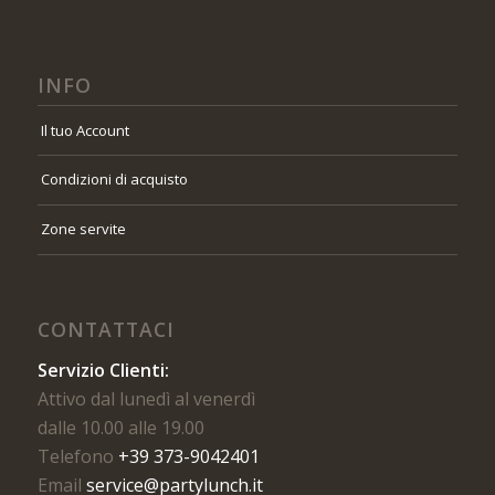
INFO
Il tuo Account
Condizioni di acquisto
Zone servite
CONTATTACI
Servizio Clienti:
Attivo dal lunedì al venerdì
dalle 10.00 alle 19.00
Telefono
+39 373-9042401
Email
service@partylunch.it