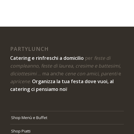
PARTYLUNCH
Catering e rinfreschi a domicilio
per
feste di
compleanno
,
feste di laurea, cresime e battesimi,
diciottesimi
… ma anche
cene con amici
,
parenti
e
apricene
.
Organizza la tua festa dove vuoi, al
catering ci pensiamo noi
!
Shop Menù e Buffet
Shop Piatti