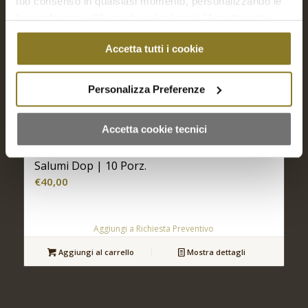
tuo consenso in qualsiasi momento, personalizzando le
tue preferenze. Cliccando sul pulsante "Accetta tutti i
cookie" acconsenti all'uso di tali tecnologie per tutte le
Accetta tutti i cookie
finalità indicate. Cliccando sul pulsante "Accetta cookie
tecnici" acconsenti all'uso dei soli cookie tecnici.
Personalizza Preferenze
Accetta cookie tecnici
Salumi Dop | 10 Porz.
€
40,00
Aggiungi a Richiesta Preventivo
Aggiungi al carrello
Mostra dettagli