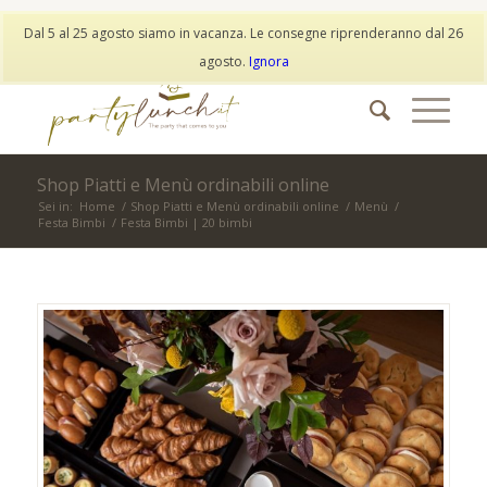
My Account
Wishlist
Dal 5 al 25 agosto siamo in vacanza. Le consegne riprenderanno dal 26
info@partylunch.it
|
+39 373 9042401
|
WhatsApp
agosto.
Ignora
Shop Piatti e Menù ordinabili online
Sei in:
Home
/
Shop Piatti e Menù ordinabili online
/
Menù
/
Festa Bimbi
/
Festa Bimbi | 20 bimbi