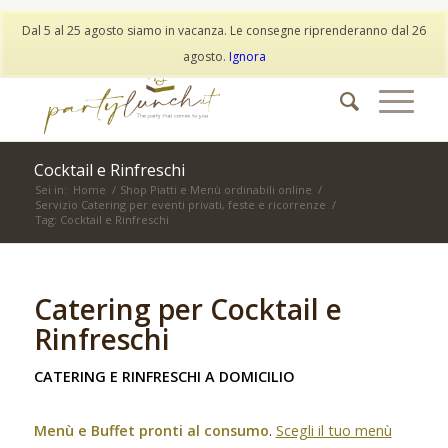
My Account
Wishlist
Dal 5 al 25 agosto siamo in vacanza. Le consegne riprenderanno dal 26
info@partylunch.it
|
+39 373 9042401
|
WhatsApp
agosto.
Ignora
Cocktail e Rinfreschi
Sei in:
Home
/
Shop Piatti e Menù ordinabili online
/
Servizio Catering per eventi privati, feste e ricorrenze
/
Tag: Cocktail e Rinfreschi
Catering per Cocktail e
Rinfreschi
CATERING E RINFRESCHI A DOMICILIO
Menù e Buffet pronti al consumo
.
Scegli il tuo menù