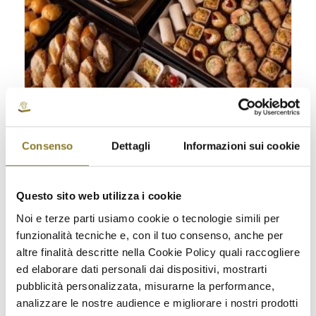
Cocktail rinforzato mare | 10 persone
Consenso
Dettagli
Informazioni sui cookie
€
259,00
Seleziona opzioni
Questo sito web utilizza i cookie
Noi e terze parti usiamo cookie o tecnologie simili per
funzionalità tecniche e, con il tuo consenso, anche per
altre finalità descritte nella Cookie Policy quali raccogliere
ed elaborare dati personali dai dispositivi, mostrarti
pubblicità personalizzata, misurarne la performance,
analizzare le nostre audience e migliorare i nostri prodotti