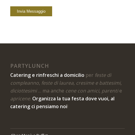
PARTYLUNCH
Catering e rinfreschi a domicilio
per
feste di
compleanno
,
feste di laurea, cresime e battesimi,
diciottesimi
… ma anche
cene con amici
,
parenti
e
apricene
.
Organizza la tua festa dove vuoi, al
catering ci pensiamo noi
!