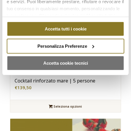
e servizi. Puoi liberamente prestare, rifiutare o revocare il
tuo consenso in qualsiasi momento, personalizzando le
tue preferenze. Cliccando sul pulsante "Accetta tutti i
cookie" acconsenti all'uso di tali tecnologie per tutte le
Accetta tutti i cookie
finalità indicate. Cliccando sul pulsante "Accetta cookie
tecnici" acconsenti all'uso dei soli cookie tecnici.
Personalizza Preferenze
Accetta cookie tecnici
Cocktail rinforzato mare | 5 persone
€
139,50
Seleziona opzioni