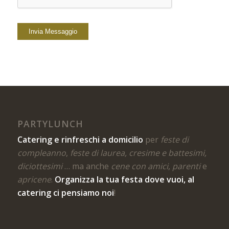
PARTYLUNCH
Catering e rinfreschi a domicilio
per
feste di
compleanno
,
feste di laurea, cresime e battesimi,
diciottesimi
… ma anche
cene con amici
,
parenti
e
apricene
.
Organizza la tua festa dove vuoi, al
catering ci pensiamo noi
!