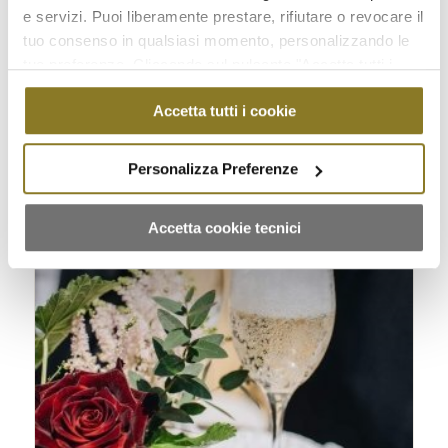
e servizi. Puoi liberamente prestare, rifiutare o revocare il
tuo consenso in qualsiasi momento, personalizzando le
DOLCI E BUFFET DI DOLCI
(67)
tue preferenze. Cliccando sul pulsante "Accetta tutti i
cookie" acconsenti all'uso di tali tecnologie per tutte le
Accetta tutti i cookie
finalità indicate. Cliccando sul pulsante "Accetta cookie
tecnici" acconsenti all'uso dei soli cookie tecnici.
Personalizza Preferenze
Accetta cookie tecnici