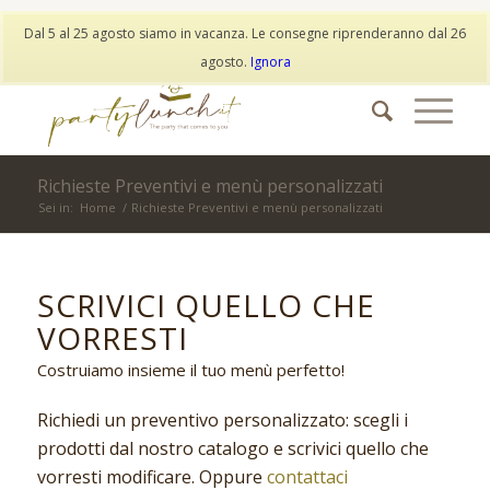
My Account
Wishlist
Dal 5 al 25 agosto siamo in vacanza. Le consegne riprenderanno dal 26
info@partylunch.it
|
+39 373 9042401
|
WhatsApp
agosto.
Ignora
Richieste Preventivi e menù personalizzati
Sei in:
Home
/
Richieste Preventivi e menù personalizzati
SCRIVICI QUELLO CHE
VORRESTI
Costruiamo insieme il tuo menù perfetto!
Richiedi un preventivo personalizzato: scegli i
prodotti dal nostro catalogo e scrivici quello che
vorresti modificare. Oppure
contattaci