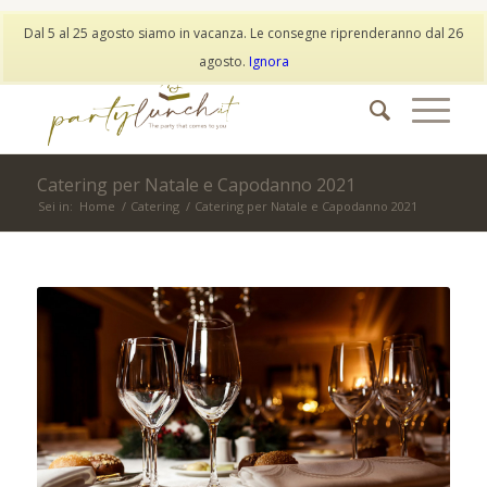
My Account
Wishlist
Dal 5 al 25 agosto siamo in vacanza. Le consegne riprenderanno dal 26
info@partylunch.it
|
+39 373 9042401
|
WhatsApp
agosto.
Ignora
Catering per Natale e Capodanno 2021
Sei in:
Home
/
Catering
/
Catering per Natale e Capodanno 2021