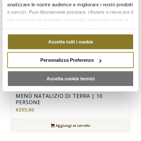
analizzare le nostre audience e migliorare i nostri prodotti
e servizi. Puoi liberamente prestare, rifiutare o revocare il
tuo consenso in qualsiasi momento, personalizzando le
tue preferenze. Cliccando sul pulsante "Accetta tutti i
cookie" acconsenti all'uso di tali tecnologie per tutte le
Accetta tutti i cookie
finalità indicate. Cliccando sul pulsante "Accetta cookie
tecnici" acconsenti all'uso dei soli cookie tecnici.
Personalizza Preferenze
Accetta cookie tecnici
MENÙ NATALIZIO DI TERRA | 10
PERSONE
€
255,00
Aggiungi al carrello