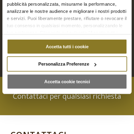
pubblicità personalizzata, misurarne la performance,
analizzare le nostre audience e migliorare i nostri prodotti
Cannelloni di magro | 10 Porz.
e servizi. Puoi liberamente prestare, rifiutare o revocare il
€
48,00
tuo consenso in qualsiasi momento, personalizzando le
tue preferenze. Cliccando sul pulsante "Accetta tutti i
Aggiungi a Richiesta Preventivo
cookie" acconsenti all'uso di tali tecnologie per tutte le
Accetta tutti i cookie
finalità indicate. Cliccando sul pulsante "Accetta cookie
Aggiungi al carrello
Mostra dettagli
tecnici" acconsenti all'uso dei soli cookie tecnici.
Personalizza Preferenze
Accetta cookie tecnici
Contattaci per qualsiasi richiesta