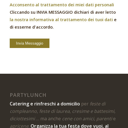
Acconsento al trattamento dei miei dati personali
Cliccando su INVIA MESSAGGIO dichiari di aver letto
la nostra informativa al trattamento dei tuoi dati
e
di esserne d'accordo.
PARTYLUNCH
Catering e rinfreschi a domicilio
per
feste di
compleanno
,
feste di laurea, cresime e battesimi,
diciottesimi
… ma anche
cene con amici
,
parenti
e
apricene
.
Organizza la tua festa dove vuoi, al