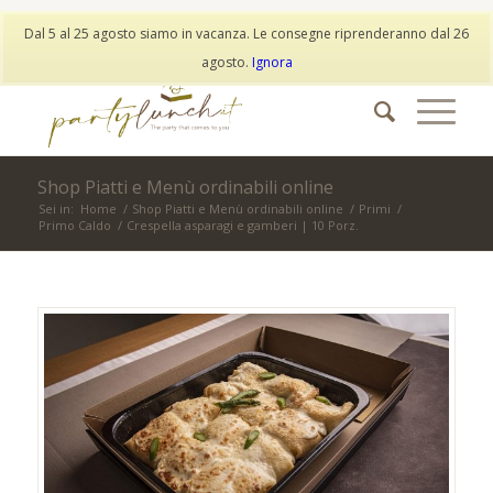
My Account
Wishlist
Dal 5 al 25 agosto siamo in vacanza. Le consegne riprenderanno dal 26
info@partylunch.it
|
+39 373 9042401
|
WhatsApp
agosto.
Ignora
Shop Piatti e Menù ordinabili online
Sei in:
Home
/
Shop Piatti e Menù ordinabili online
/
Primi
/
Primo Caldo
/
Crespella asparagi e gamberi | 10 Porz.