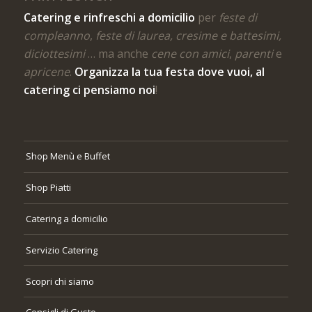
Catering e rinfreschi a domicilio
per
feste di
compleanno
,
feste di laurea, cresime e battesimi,
diciottesimi
… ma anche
cene con amici
,
parenti
e
apricene
.
Organizza la tua festa dove vuoi, al
catering ci pensiamo noi
!
Shop Menù e Buffet
Shop Piatti
Catering a domicilio
Servizio Catering
Scopri chi siamo