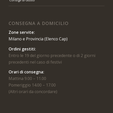
Consigli di Gusto
CONSEGNA A DOMICILIO
Zone servite:
Milano e Provincia (Elenco Cap)
Ordini gestiti:
Entro le 19 del giorno precedente o di 2 giorni
precedenti nel caso di festivi
Orari di consegna:
Mattina 9.00 – 11.00
Pomeriggio 14.00 – 17.00
(Altri orari da concordare)