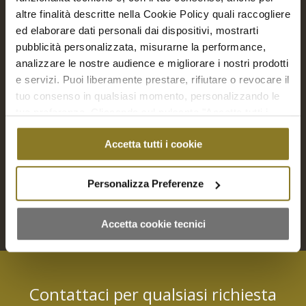
altre finalità descritte nella Cookie Policy quali raccogliere
ed elaborare dati personali dai dispositivi, mostrarti
pubblicità personalizzata, misurarne la performance,
analizzare le nostre audience e migliorare i nostri prodotti
e servizi. Puoi liberamente prestare, rifiutare o revocare il
tuo consenso in qualsiasi momento, personalizzando le
Bicchierini Sweet dreams bicchierini | 30 Pz.
tue preferenze. Cliccando sul pulsante "Accetta tutti i
€
75,00
cookie" acconsenti all'uso di tali tecnologie per tutte le
Accetta tutti i cookie
finalità indicate. Cliccando sul pulsante "Accetta cookie
tecnici" acconsenti all'uso dei soli cookie tecnici.
Aggiungi a Richiesta Preventivo
Personalizza Preferenze
Aggiungi al carrello
Mostra dettagli
Accetta cookie tecnici
Contattaci per qualsiasi richiesta