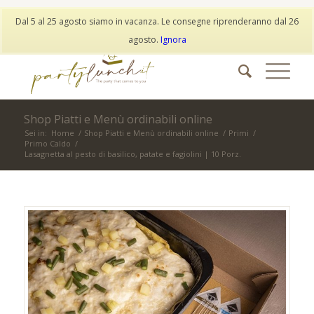
My Account
Wishlist
Dal 5 al 25 agosto siamo in vacanza. Le consegne riprenderanno dal 26
info@partylunch.it
|
+39 373 9042401
|
WhatsApp
agosto.
Ignora
Shop Piatti e Menù ordinabili online
Sei in:
Home
/
Shop Piatti e Menù ordinabili online
/
Primi
/
Primo Caldo
/
Lasagnetta al pesto di basilico, patate e fagiolini | 10 Porz.