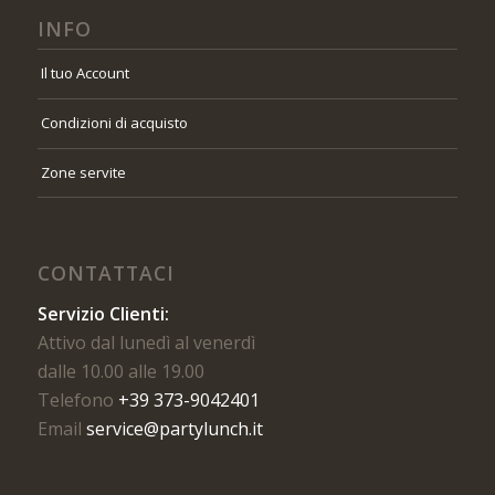
INFO
Il tuo Account
Condizioni di acquisto
Zone servite
CONTATTACI
Servizio Clienti:
Attivo dal lunedì al venerdì
dalle 10.00 alle 19.00
Telefono
+39 373-9042401
Email
service@partylunch.it