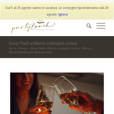
My Account
Wishlist
Dal 5 al 25 agosto siamo in vacanza. Le consegne riprenderanno dal 26
info@partylunch.it
|
+39 373 9042401
|
WhatsApp
agosto.
Ignora
Shop Piatti e Menù ordinabili online
Sei in:
Home
/
Shop Piatti e Menù ordinabili online
/
Menù
/
Menù Rodolfo per due persone