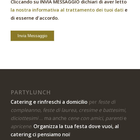
Cliccando su INVIA MESSAGGIO dichiari di aver letto
la nostra informativa al trattamento dei tuoi dati
e
di esserne d'accordo.
PARTYLUNCH
Catering e rinfreschi a domicilio
per
feste di
compleanno
,
feste di laurea, cresime e battesimi,
diciottesimi
… ma anche
cene con amici
,
parenti
e
apricene
.
Organizza la tua festa dove vuoi, al
catering ci pensiamo noi
!