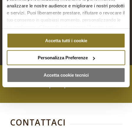
analizzare le nostre audience e migliorare i nostri prodotti
Menù bimbi | 10 persone
e servizi. Puoi liberamente prestare, rifiutare o revocare il
€
141,00
tuo consenso in qualsiasi momento, personalizzando le
tue preferenze. Cliccando sul pulsante "Accetta tutti i
cookie" acconsenti all'uso di tali tecnologie per tutte le
Seleziona opzioni
Accetta tutti i cookie
finalità indicate. Cliccando sul pulsante "Accetta cookie
tecnici" acconsenti all'uso dei soli cookie tecnici.
Personalizza Preferenze
Accetta cookie tecnici
Contattaci per qualsiasi richiesta
CONTATTACI