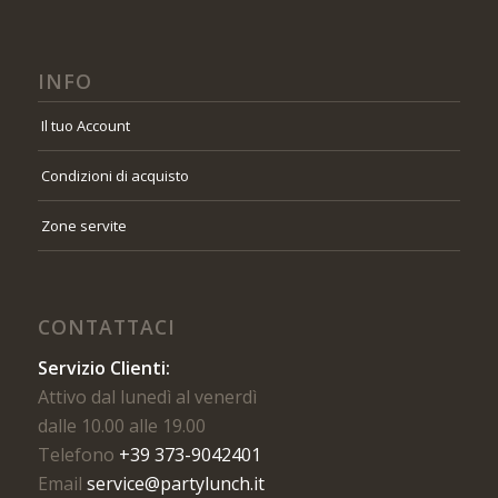
INFO
Il tuo Account
Condizioni di acquisto
Zone servite
CONTATTACI
Servizio Clienti:
Attivo dal lunedì al venerdì
dalle 10.00 alle 19.00
Telefono
+39 373-9042401
Email
service@partylunch.it