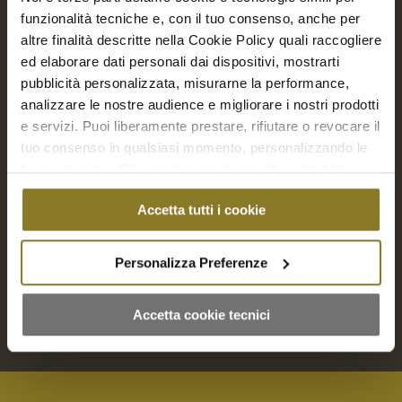
funzionalità tecniche e, con il tuo consenso, anche per
altre finalità descritte nella Cookie Policy quali raccogliere
ed elaborare dati personali dai dispositivi, mostrarti
pubblicità personalizzata, misurarne la performance,
analizzare le nostre audience e migliorare i nostri prodotti
e servizi. Puoi liberamente prestare, rifiutare o revocare il
tuo consenso in qualsiasi momento, personalizzando le
tue preferenze. Cliccando sul pulsante "Accetta tutti i
Bicchierini aperitivo di risi grani e… | 30 Pz.
cookie" acconsenti all'uso di tali tecnologie per tutte le
€
75,00
Accetta tutti i cookie
finalità indicate. Cliccando sul pulsante "Accetta cookie
tecnici" acconsenti all'uso dei soli cookie tecnici.
Aggiungi a Richiesta Preventivo
Personalizza Preferenze
Aggiungi al carrello
Mostra dettagli
Accetta cookie tecnici