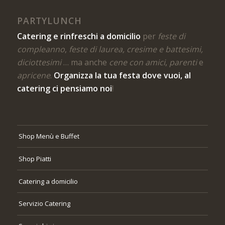
PARTYLUNCH
Catering e rinfreschi a domicilio
per
feste di
compleanno
,
feste di laurea, cresime e battesimi,
diciottesimi
… ma anche
cene con amici
,
parenti
e
apricene
.
Organizza la tua festa dove vuoi, al
catering ci pensiamo noi
!
Shop Menù e Buffet
Shop Piatti
Catering a domicilio
Servizio Catering