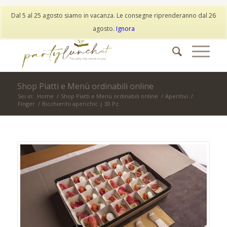
My Account
Wishlist
Dal 5 al 25 agosto siamo in vacanza. Le consegne riprenderanno dal 26
info@partylunch.it
|
+39 373 9042401
|
WhatsApp
agosto.
Ignora
Shop Piatti e Menù ordinabili online
Sei in:
Home
/
Shop Piatti e Menù ordinabili online
/
Aperitivi
/
Finger
/
Bicchierini aperichic | 30 Pz.