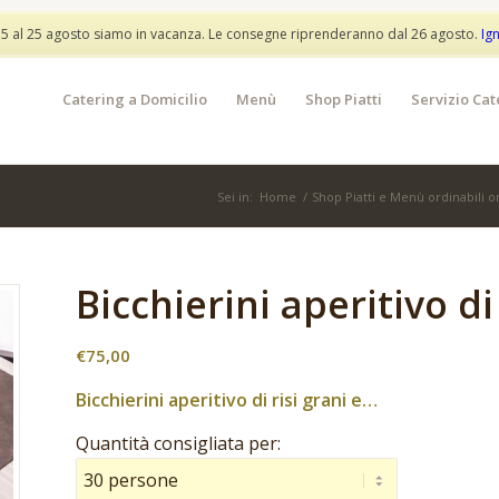
info@partylunch.it
 5 al 25 agosto siamo in vacanza. Le consegne riprenderanno dal 26 agosto.
Ig
Catering a Domicilio
Menù
Shop Piatti
Servizio Cat
Sei in:
Home
/
Shop Piatti e Menù ordinabili o
Bicchierini aperitivo di
€
75,00
Bicchierini aperitivo di risi grani e…
Quantità consigliata per: