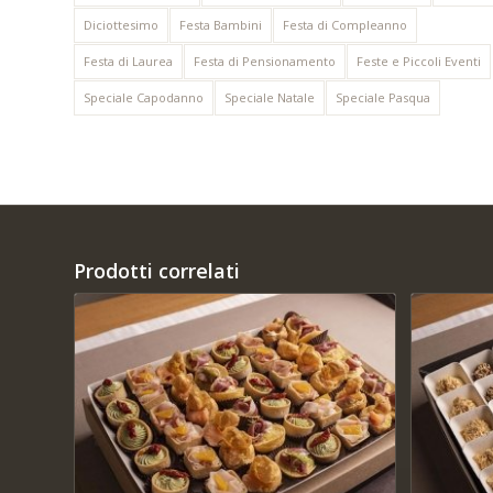
Diciottesimo
Festa Bambini
Festa di Compleanno
Festa di Laurea
Festa di Pensionamento
Feste e Piccoli Eventi
Speciale Capodanno
Speciale Natale
Speciale Pasqua
Prodotti correlati