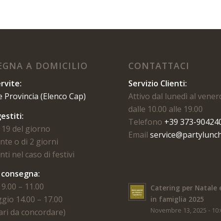
GNA A DOMICILIO
CONTATTACI
rvite:
Servizio Clienti:
e Provincia (Elenco Cap)
Attivo dal lunedì al vener
dalle 10.00 alle 19.00
estiti:
Telefono
+39 373-90424
 19 del giorno
Email
service@partylunch
te o di 2 giorni
ti nel caso di festivi
i consegna:
9.00 – 11.00
Catering per Natale 
gio 14.00 – 17.00
in famiglia 2025
Novembre 13, 2025 - 10
rari da concordare)