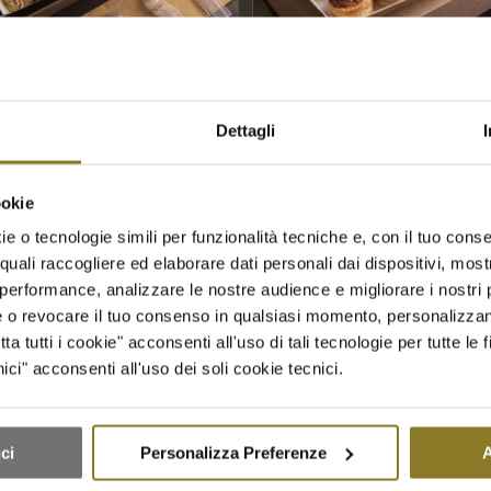
Dettagli
rini Sweet dreams
Pizzette di sfoglia | 48 Pz.
ini | 30 Pz.
€
32,00
ookie
e o tecnologie simili per funzionalità tecniche e, con il tuo conse
Aggiungi a Richiesta Prevent
giungi a Richiesta Preventivo
quali raccogliere ed elaborare dati personali dai dispositivi, mostr
Aggiungi al carrello
Mostra 
performance, analizzare le nostre audience e migliorare i nostri p
 al carrello
Mostra dettagli
re o revocare il tuo consenso in qualsiasi momento, personalizza
 tutti i cookie" acconsenti all'uso di tali tecnologie per tutte le f
ci" acconsenti all'uso dei soli cookie tecnici.
Contattaci per qualsiasi richiesta
ci
Personalizza Preferenze
A