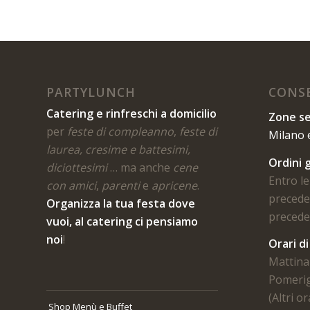
PARTYLUNCH
CONSE
Catering e rinfreschi a domicilio
Zone se
per
feste di compleanno
,
feste di
Milano 
laurea, cresime e battesimi,
Ordini g
diciottesimi
… ma anche
cene
Entro le
con amici
,
parenti
e
apricene
.
preceden
Organizza la tua festa dove
preceden
vuoi, al catering ci pensiamo
noi
!
Orari d
Mattina 
Pomerig
(Altri o
Shop Menù e Buffet