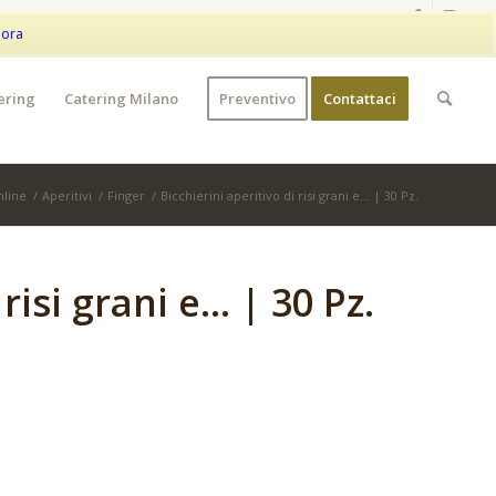
|
+39 373 9042401
|
WhatsApp
My Account
Wishlist
nora
ering
Catering Milano
Preventivo
Contattaci
nline
/
Aperitivi
/
Finger
/
Bicchierini aperitivo di risi grani e… | 30 Pz.
 risi grani e… | 30 Pz.