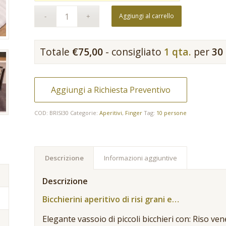
Aggiungi al carrello
Totale
€
75,00
- consigliato
1 qta.
per
30
Aggiungi a Richiesta Preventivo
COD:
BRISI30
Categorie:
Aperitivi
,
Finger
Tag:
10 persone
Descrizione
Informazioni aggiuntive
Descrizione
Bicchierini aperitivo di risi grani e…
Elegante vassoio di piccoli bicchieri con: Riso v