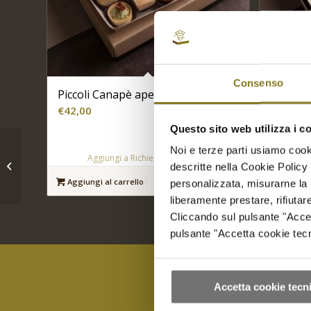
Consenso
Piccoli Canapè aperichic | 24 Pz.
Bicchie
bicchier
€
42,00
€
75,00
Questo sito web utilizza i c
Noi e terze parti usiamo cooki
Bicchierini aperitivo di
Aggiungi a Richiesta Preventivo
Ag
descritte nella Cookie Policy 
risi grani e … | 15 Pz.
Aggiungi al carrello
Mostra dettagli
personalizzata, misurarne la 
Aggiungi
liberamente prestare, rifiuta
Cliccando sul pulsante "Accetta
pulsante "Accetta cookie tecni
Accetta cookie tecni