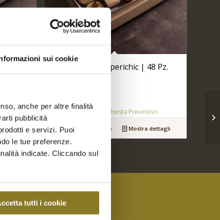
Informazioni sui cookie
Piccoli Canapè aperichic | 48 Pz.
€
82,00
nso, anche per altre finalità
ivo
Aggiungi a Richiesta Preventivo
arti pubblicità
dettagli
Aggiungi al carrello
Mostra dettagli
rodotti e servizi. Puoi
ndo le tue preferenze.
inalità indicate. Cliccando sul
ccetta tutti i cookie