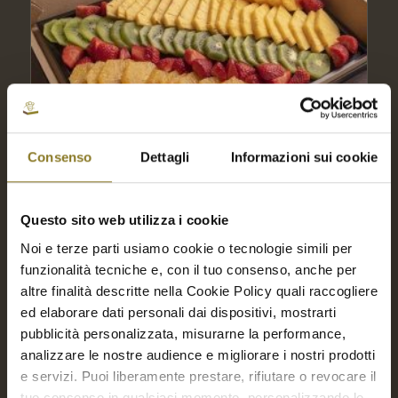
Consenso
Dettagli
Informazioni sui cookie
Questo sito web utilizza i cookie
Noi e terze parti usiamo cookie o tecnologie simili per
funzionalità tecniche e, con il tuo consenso, anche per
Cubettata di frutta | 10 Porz.
altre finalità descritte nella Cookie Policy quali raccogliere
€
32,00
ed elaborare dati personali dai dispositivi, mostrarti
pubblicità personalizzata, misurarne la performance,
analizzare le nostre audience e migliorare i nostri prodotti
Aggiungi a Richiesta Preventivo
e servizi. Puoi liberamente prestare, rifiutare o revocare il
Aggiungi al carrello
Mostra dettagli
tuo consenso in qualsiasi momento, personalizzando le