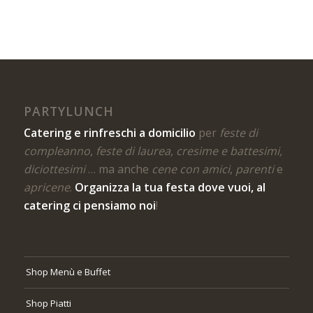
PARTYLUNCH
Catering e rinfreschi a domicilio
per
feste di
compleanno
,
feste di laurea, cresime e battesimi,
diciottesimi
… ma anche
cene con amici
,
parenti
e
apricene
.
Organizza la tua festa dove vuoi, al
catering ci pensiamo noi
!
Shop Menù e Buffet
Shop Piatti