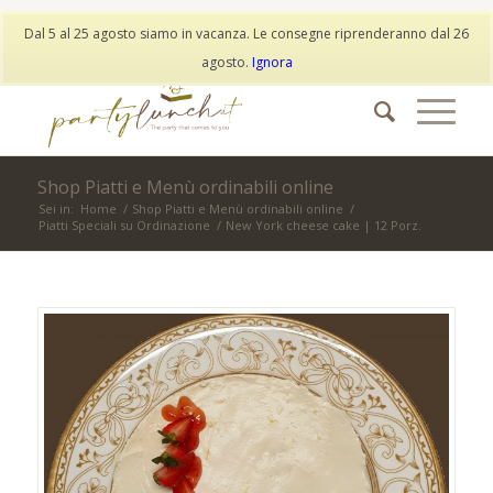
My Account
Wishlist
Dal 5 al 25 agosto siamo in vacanza. Le consegne riprenderanno dal 26
info@partylunch.it
|
+39 373 9042401
|
WhatsApp
agosto.
Ignora
Shop Piatti e Menù ordinabili online
Sei in:
Home
/
Shop Piatti e Menù ordinabili online
/
Piatti Speciali su Ordinazione
/
New York cheese cake | 12 Porz.