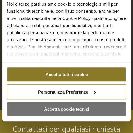
Noi e terze parti usiamo cookie o tecnologie simili per
funzionalità tecniche e, con il tuo consenso, anche per
altre finalità descritte nella Cookie Policy quali raccogliere
ed elaborare dati personali dai dispositivi, mostrarti
pubblicità personalizzata, misurarne la performance,
analizzare le nostre audience e migliorare i nostri prodotti
Piccola Pasticceria salata | 24 Pz.
e servizi. Puoi liberamente prestare, rifiutare o revocare il
€
30,00
tuo consenso in qualsiasi momento, personalizzando le
tue preferenze. Cliccando sul pulsante "Accetta tutti i
cookie" acconsenti all'uso di tali tecnologie per tutte le
Aggiungi a Richiesta Preventivo
Accetta tutti i cookie
finalità indicate. Cliccando sul pulsante "Accetta cookie
tecnici" acconsenti all'uso dei soli cookie tecnici.
Aggiungi al carrello
Mostra dettagli
Personalizza Preferenze
Accetta cookie tecnici
Contattaci per qualsiasi richiesta