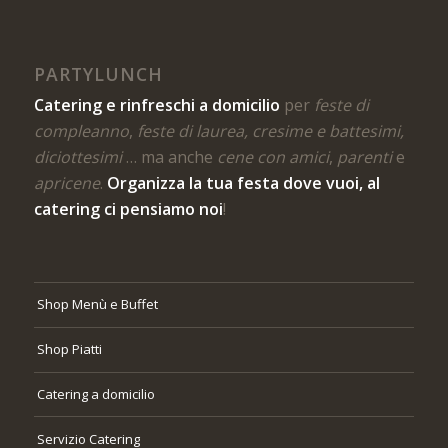
PARTYLUNCH
Catering e rinfreschi a domicilio
per
feste di
compleanno
,
feste di laurea, cresime e battesimi,
diciottesimi
… ma anche
cene con amici
,
parenti
e
apricene
.
Organizza la tua festa dove vuoi, al
catering ci pensiamo noi
!
Shop Menù e Buffet
Shop Piatti
Catering a domicilio
Servizio Catering