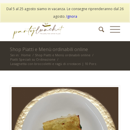
My Account
Wishlist
Dal 5 al 25 agosto siamo in vacanza. Le consegne riprenderanno dal 26
info@partylunch.it
|
+39 373 9042401
|
WhatsApp
agosto.
Ignora
Shop Piatti e Menù ordinabili online
Sei in:
Home
/
Shop Piatti e Menù ordinabili online
/
Piatti Speciali su Ordinazione
/
Lasagnetta con broccoletti e ragù di crostacei | 10 Porz.