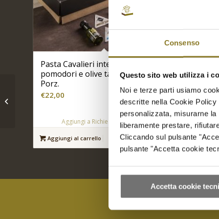
Consenso
Pasta Cavalieri integrale bio,
Prosciu
pomodori e olive taggiasche | 5
| 5 Porz
Questo sito web utilizza i c
Porz.
€
32,00
Galantina di coniglio
Noi e terze parti usiamo cooki
€
22,00
all’aspretto di
descritte nella Cookie Policy 
melograno | 5
Ag
personalizzata, misurarne la 
Aggiungi a Richiesta Preventivo
liberamente prestare, rifiuta
Aggiungi
Cliccando sul pulsante "Accetta
Aggiungi al carrello
Mostra dettagli
pulsante "Accetta cookie tecni
Accetta cookie tecni