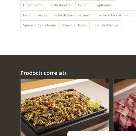
Diciottesimo
Festa Bambini
Festa di Compleanno
Festa di Laurea
Festa di Pensionamento
Feste e Piccoli Eventi
Speciale Capodanno
Speciale Natale
Speciale Pasqua
Prodotti correlati