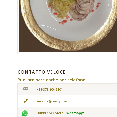
CONTATTO VELOCE
Puoi ordinare anche per telefono!
+39 373-9042401
service@partylunch.it
Dubbi? Scrivici su
WhatsApp!