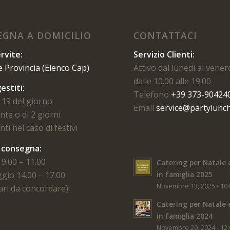
GNA A DOMICILIO
CONTATTACI
rvite:
Servizio Clienti:
e Provincia (Elenco Cap)
Attivo dal lunedì al vener
dalle 10.00 alle 19.00
estiti:
Telefono
+39 373-90424
 19 del giorno
Email
service@partylunch
te o di 2 giorni
ti nel caso di festivi
i consegna:
9.00 – 11.00
Catering per Natale 
gio 14.00 – 17.00
in famiglia 2025
Novembre 13, 2025 - 10
rari da concordare)
Catering per Natale 
in famiglia 2024
Novembre 20, 2024 - 12