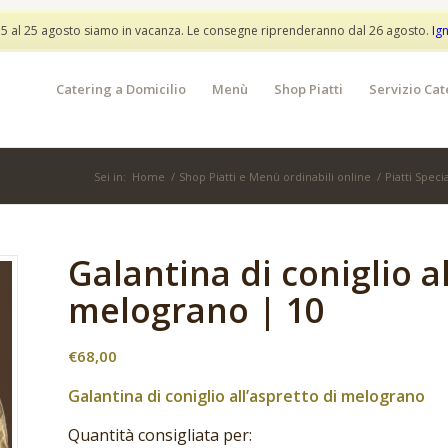
info@partylunch.it
 5 al 25 agosto siamo in vacanza. Le consegne riprenderanno dal 26 agosto.
Ig
Catering a Domicilio
Menù
Shop Piatti
Servizio Cat
Sei in:
Home
/
Shop Piatti e Menù ordinabili online
/
Piatti Speci
Galantina di coniglio al
melograno | 10
€
68,00
Galantina di coniglio all’aspretto di melograno
Quantità consigliata per: