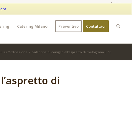
|
+39 373 9042401
|
WhatsApp
My Account
Wishlist
nora
ering
Catering Milano
Preventivo
Contattaci
ali su Ordinazione
/
Galantina di coniglio all’aspretto di melograno | 10
l’aspretto di