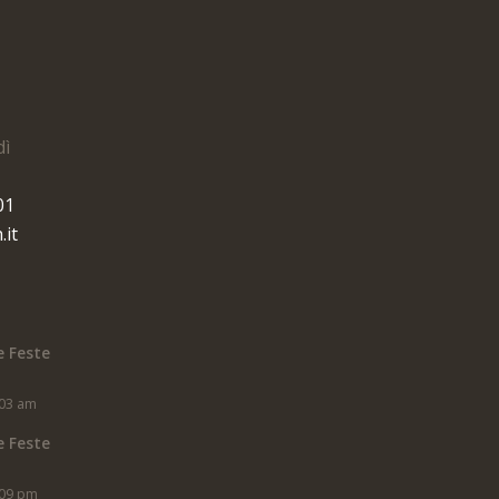
dì
01
.it
e Feste
:03 am
e Feste
:09 pm