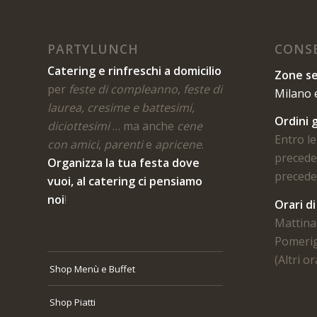
PARTYLUNCH
CONSE
Catering e rinfreschi a domicilio
Zone se
per
feste di compleanno
,
feste di
Milano 
laurea, cresime e battesimi,
Ordini g
diciottesimi
… ma anche
cene
Entro le
con amici
,
parenti
e
apricene
.
preceden
Organizza la tua festa dove
preceden
vuoi, al catering ci pensiamo
noi
!
Orari d
Mattina 
Pomerig
(Altri o
Shop Menù e Buffet
Shop Piatti