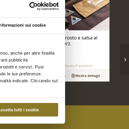
Informazioni sui cookie
agi e
Fesa tacchino arrosto e salsa al
balsamico | 5 Porz.
€
25,00
nso, anche per altre finalità
arti pubblicità
ivo
Aggiungi a Richiesta Preventivo
rodotti e servizi. Puoi
ndo le tue preferenze.
dettagli
Aggiungi al carrello
Mostra dettagli
inalità indicate. Cliccando sul
ccetta tutti i cookie