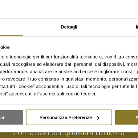
Dettagli
tto crudo di Parma 24 mesi
Fusilli avellinesi agli aspar
.
gamberi | 5 Porz.
ookie
€
22,00
e o tecnologie simili per funzionalità tecniche e, con il tuo conse
quali raccogliere ed elaborare dati personali dai dispositivi, mostr
giungi a Richiesta Preventivo
Aggiungi a Richiesta Prevent
performance, analizzare le nostre audience e migliorare i nostri p
re o revocare il tuo consenso in qualsiasi momento, personalizza
 al carrello
Mostra dettagli
Aggiungi al carrello
Mostra 
 tutti i cookie" acconsenti all'uso di tali tecnologie per tutte le f
ci" acconsenti all'uso dei soli cookie tecnici.
ci
Personalizza Preferenze
A
Contattaci per qualsiasi richiesta