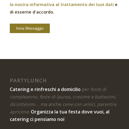
la nostra informativa al trattamento dei tuoi dati
e
di esserne d'accordo.
PARTYLUNCH
Catering e rinfreschi a domicilio
per
feste di
compleanno
,
feste di laurea, cresime e battesimi,
diciottesimi
… ma anche
cene con amici
,
parenti
e
apricene
.
Organizza la tua festa dove vuoi, al
catering ci pensiamo noi
!