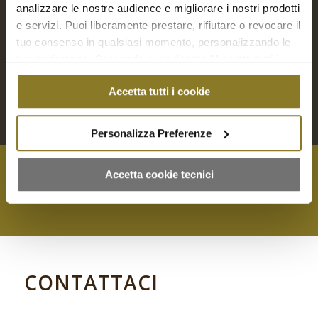
€
32,00
analizzare le nostre audience e migliorare i nostri prodotti
e servizi. Puoi liberamente prestare, rifiutare o revocare il
tuo consenso in qualsiasi momento, personalizzando le
Aggiungi a Richiesta Preventivo
tue preferenze. Cliccando sul pulsante "Accetta tutti i
cookie" acconsenti all'uso di tali tecnologie per tutte le
Aggiungi al carrello
Mostra dettagli
Accetta tutti i cookie
finalità indicate. Cliccando sul pulsante "Accetta cookie
tecnici" acconsenti all'uso dei soli cookie tecnici.
Personalizza Preferenze
Accetta cookie tecnici
Contattaci per qualsiasi richiesta
CONTATTACI