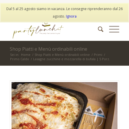
My Account
Wishlist
Dal 5 al 25 agosto siamo in vacanza. Le consegne riprenderanno dal 26
info@partylunch.it
|
+39 373 9042401
|
WhatsApp
agosto.
Ignora
Shop Piatti e Menù ordinabili online
Sei in:
Home
/
Shop Piatti e Menù ordinabili online
/
Primi
/
Primo Caldo
/
Lasagne zucchine e mozzarella di bufala | 5 Porz.