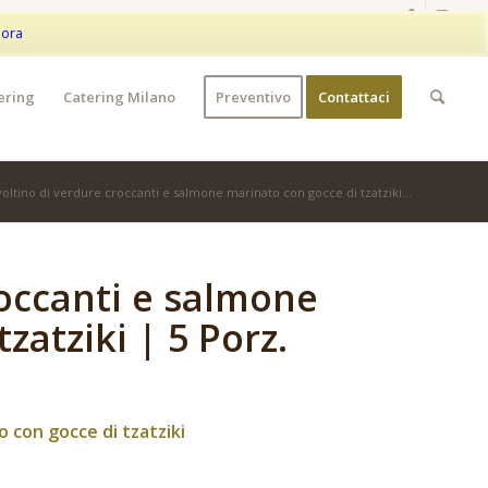
|
+39 373 9042401
|
WhatsApp
My Account
Wishlist
nora
ering
Catering Milano
Preventivo
Contattaci
voltino di verdure croccanti e salmone marinato con gocce di tzatziki...
roccanti e salmone
zatziki | 5 Porz.
o con gocce di tzatziki