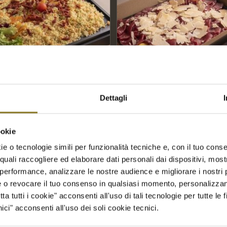
Dettagli
ookie
s alle verdure | 5 Porz.
Bresaola con scaglie di fo
parmigiano reggiano DOP 
e o tecnologie simili per funzionalità tecniche e, con il tuo conse
Porz.
quali raccogliere ed elaborare dati personali dai dispositivi, mostr
€
35,00
performance, analizzare le nostre audience e migliorare i nostri p
giungi a Richiesta Preventivo
re o revocare il tuo consenso in qualsiasi momento, personalizza
Aggiungi a Richiesta Prevent
 tutti i cookie" acconsenti all'uso di tali tecnologie per tutte le f
 al carrello
Mostra dettagli
ci" acconsenti all'uso dei soli cookie tecnici.
Aggiungi al carrello
Mostra 