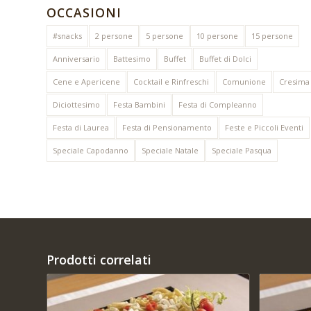
OCCASIONI
#snacks
2 persone
5 persone
10 persone
15 persone
Anniversario
Battesimo
Buffet
Buffet di Dolci
Cene e Apericene
Cocktail e Rinfreschi
Comunione
Cresima
Diciottesimo
Festa Bambini
Festa di Compleanno
Festa di Laurea
Festa di Pensionamento
Feste e Piccoli Eventi
Speciale Capodanno
Speciale Natale
Speciale Pasqua
Prodotti correlati