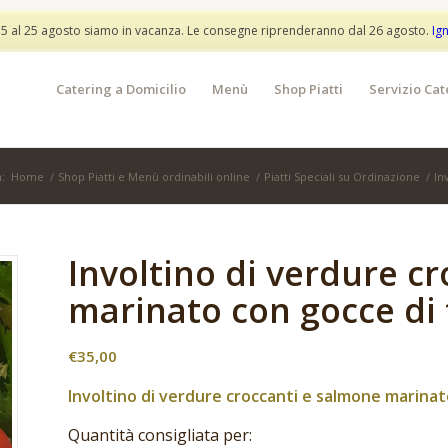
info@partylunch.it
 5 al 25 agosto siamo in vacanza. Le consegne riprenderanno dal 26 agosto.
Ig
Catering a Domicilio
Menù
Shop Piatti
Servizio Cat
n:
Home
/
Shop Piatti e Menù ordinabili online
/
Piatti Speciali su Ordinazione
/
In
Involtino di verdure c
marinato con gocce di t
€
35,00
Involtino di verdure croccanti e salmone marinat
Quantità consigliata per: