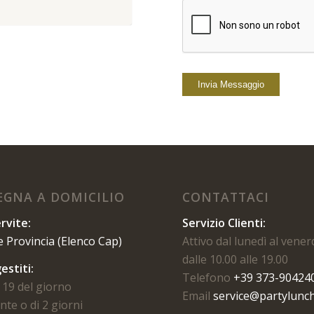
GNA A DOMICILIO
CONTATTACI
rvite:
Servizio Clienti:
e Provincia (Elenco Cap)
Attivo dal lunedì al vener
dalle 10.00 alle 19.00
estiti:
Telefono
+39 373-90424
 19 del giorno
Email
service@partylunch
te o di 2 giorni