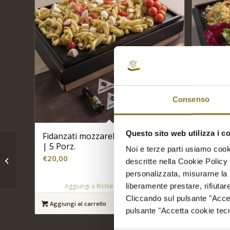
Consenso
Questo sito web utilizza i c
Fidanzati mozzarella e pomodoro
Couscou
| 5 Porz.
€
20,00
Guscio di cioccolato,
Noi e terze parti usiamo cooki
€
20,00
crema di ricotta e
descritte nella Cookie Policy 
fragole | 5 Porz.
personalizzata, misurarne la 
Ag
Aggiungi a Richiesta Preventivo
liberamente prestare, rifiuta
Cliccando sul pulsante "Accetta
Aggiungi
Aggiungi al carrello
Mostra dettagli
pulsante "Accetta cookie tecni