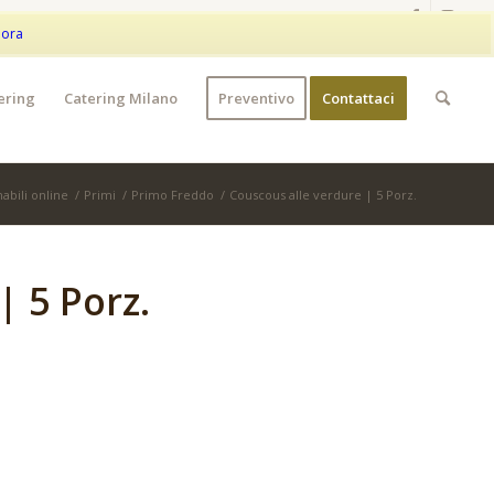
|
+39 373 9042401
|
WhatsApp
My Account
Wishlist
nora
ering
Catering Milano
Preventivo
Contattaci
abili online
/
Primi
/
Primo Freddo
/
Couscous alle verdure | 5 Porz.
| 5 Porz.