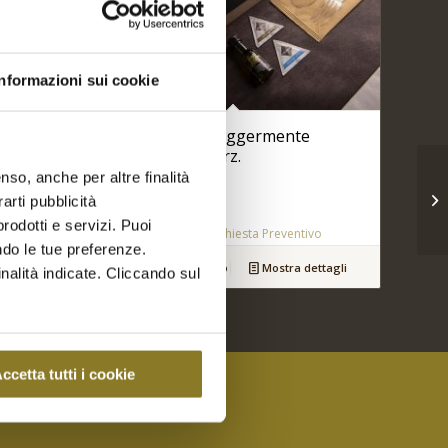
Informazioni sui cookie
Pesce delicato leggermente
marinato | 5 Porz.
nso, anche per altre finalità
€
38,00
arti pubblicità
rodotti e servizi. Puoi
ivo
Aggiungi a Richiesta Preventivo
ndo le tue preferenze.
dettagli
Aggiungi al carrello
Mostra dettagli
inalità indicate. Cliccando sul
ccetta tutti i cookie