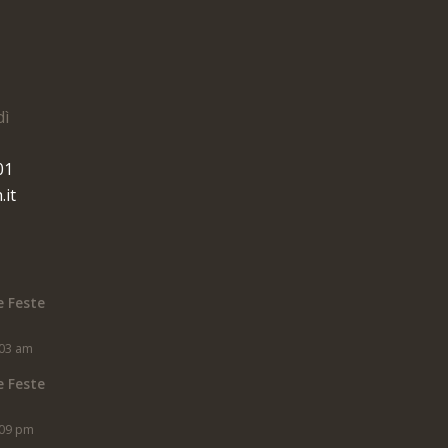
dì
01
.it
e Feste
:03 am
e Feste
:09 pm