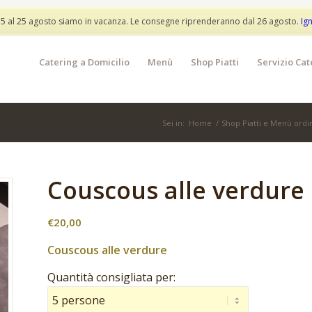
info@partylunch.it
 5 al 25 agosto siamo in vacanza. Le consegne riprenderanno dal 26 agosto.
Ig
Catering a Domicilio
Menù
Shop Piatti
Servizio Cat
Sei in:
Home
/
Shop Piatti e Menù ordin
Couscous alle verdure 
€
20,00
Couscous alle verdure
Quantità consigliata per: