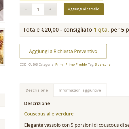
Aggiungi al carrello
Totale
€
20,00
- consigliato
1 qta.
per
5
p
Aggiungi a Richiesta Preventivo
COD:
CUS05
Categorie:
Primi
,
Primo Freddo
Tag:
5 persone
Descrizione
Informazioni aggiuntive
Descrizione
Couscous alle verdure
Elegante vassoio con 5 porzioni di couscous di s