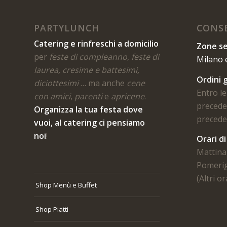
PARTYLUNCH
CONSE
Catering e rinfreschi a domicilio
Zone se
per
feste di compleanno
,
feste di
Milano 
laurea, cresime e battesimi,
Ordini g
diciottesimi
… ma anche
cene
Entro le
con amici
,
parenti
e
apricene
.
preceden
Organizza la tua festa dove
preceden
vuoi, al catering ci pensiamo
noi
!
Orari d
Mattina 
Pomerig
(Altri o
Shop Menù e Buffet
Shop Piatti