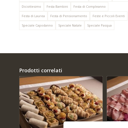
Diciottesimo
Festa Bambini
Festa di Compleanno
Festa di Laurea
Festa di Pensionamento
Feste e Piccoli Eventi
Speciale Capodanno
Speciale Natale
Speciale Pasqua
Prodotti correlati