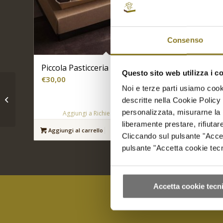
Consenso
Piccola Pasticceria salata | 24 Pz.
Prosciu
Questo sito web utilizza i c
| 5 Porz
€
30,00
Noi e terze parti usiamo cooki
€
32,00
Couscous alle verdure
descritte nella Cookie Policy 
| 10 Porz.
personalizzata, misurarne la 
Aggiungi a Richiesta Preventivo
Ag
liberamente prestare, rifiuta
Aggiungi al carrello
Mostra dettagli
Aggiungi
Cliccando sul pulsante "Accetta
pulsante "Accetta cookie tecni
Accetta cookie tecni