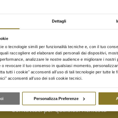
Dettagli
tto crudo di Parma 24 mesi
Mini Triangoli di pasta fillo
ookie
.
vegetale | 12 Pz.
e o tecnologie simili per funzionalità tecniche e, con il tuo conse
€
25,00
quali raccogliere ed elaborare dati personali dai dispositivi, mostr
performance, analizzare le nostre audience e migliorare i nostri p
giungi a Richiesta Preventivo
Aggiungi a Richiesta Prevent
re o revocare il tuo consenso in qualsiasi momento, personalizza
 al carrello
Mostra dettagli
Aggiungi al carrello
Mostra 
 tutti i cookie" acconsenti all'uso di tali tecnologie per tutte le f
ci" acconsenti all'uso dei soli cookie tecnici.
ci
Personalizza Preferenze
A
Contattaci per qualsiasi richiesta