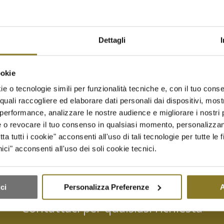
Dettagli
l pesto con patate e
Salumi Dop | 10 Porz.
ookie
i | 10 Porz.
€
40,00
e o tecnologie simili per funzionalità tecniche e, con il tuo conse
quali raccogliere ed elaborare dati personali dai dispositivi, mostr
performance, analizzare le nostre audience e migliorare i nostri p
Aggiungi a Richiesta Prevent
giungi a Richiesta Preventivo
re o revocare il tuo consenso in qualsiasi momento, personalizza
Aggiungi al carrello
Mostra 
 al carrello
Mostra dettagli
 tutti i cookie" acconsenti all'uso di tali tecnologie per tutte le f
ci" acconsenti all'uso dei soli cookie tecnici.
ci
Personalizza Preferenze
A
Contattaci per qualsiasi richiesta