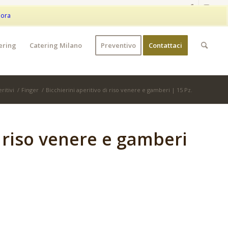
|
+39 373 9042401
|
WhatsApp
My Account
Wishlist
nora
ering
Catering Milano
Preventivo
Contattaci
ritivi
/
Finger
/
Bicchierini aperitivo di riso venere e gamberi | 15 Pz.
i riso venere e gamberi