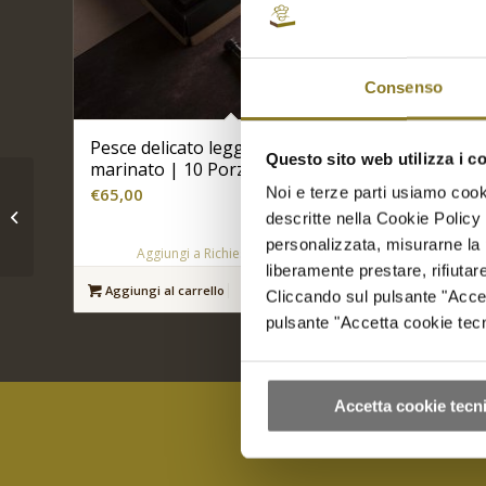
Consenso
Pesce delicato leggermente
Farro a
Questo sito web utilizza i c
marinato | 10 Porz.
fagiolin
Noi e terze parti usiamo cooki
€
65,00
€
29,00
Tovaglia monouso
descritte nella Cookie Policy 
bianca
personalizzata, misurarne la 
Aggiungi a Richiesta Preventivo
Ag
liberamente prestare, rifiuta
Aggiungi al carrello
Mostra dettagli
Aggiungi
Cliccando sul pulsante "Accetta
pulsante "Accetta cookie tecni
Accetta cookie tecni