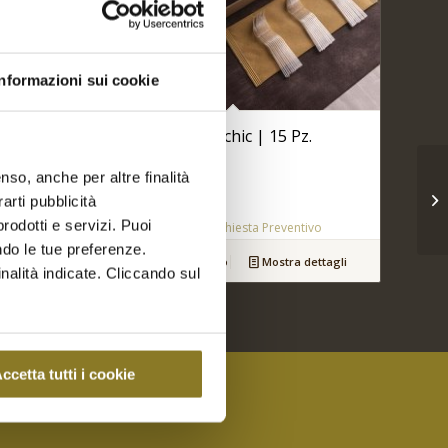
Informazioni sui cookie
Bicchierini aperichic | 15 Pz.
€
40,00
nso, anche per altre finalità
arti pubblicità
rodotti e servizi. Puoi
ivo
Aggiungi a Richiesta Preventivo
ndo le tue preferenze.
dettagli
Aggiungi al carrello
Mostra dettagli
inalità indicate. Cliccando sul
ccetta tutti i cookie