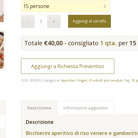
Aggiungi al carrello
Totale
€
40,00
- consigliato
1 qta.
per
15
Aggiungi a Richiesta Preventivo
COD:
BVEN15
Categorie:
Aperitivi
,
Finger
,
Prodotti più venduti
Tag:
10 
Descrizione
Informazioni aggiuntive
Descrizione
Bicchierini aperitivo di riso venere e gamberi/