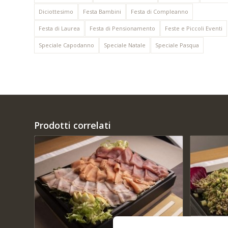
Diciottesimo
Festa Bambini
Festa di Compleanno
Festa di Laurea
Festa di Pensionamento
Feste e Piccoli Eventi
Speciale Capodanno
Speciale Natale
Speciale Pasqua
Prodotti correlati