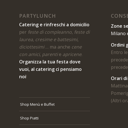
PARTYLUNCH
CONSE
Catering e rinfreschi a domicilio
Zone se
per
feste di compleanno
,
feste di
Milano 
laurea, cresime e battesimi,
Ordini g
diciottesimi
… ma anche
cene
Entro le
con amici
,
parenti
e
apricene
.
preceden
Organizza la tua festa dove
preceden
vuoi, al catering ci pensiamo
noi
!
Orari d
Mattina 
Pomerig
(Altri o
Shop Menù e Buffet
Shop Piatti