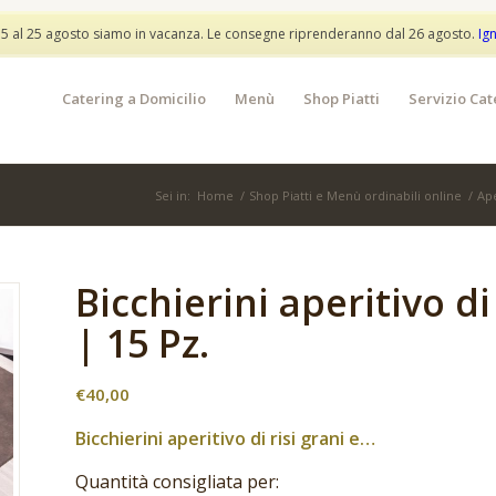
info@partylunch.it
 5 al 25 agosto siamo in vacanza. Le consegne riprenderanno dal 26 agosto.
Ig
Catering a Domicilio
Menù
Shop Piatti
Servizio Cat
Sei in:
Home
/
Shop Piatti e Menù ordinabili online
/
Ape
Bicchierini aperitivo d
| 15 Pz.
€
40,00
Bicchierini aperitivo di risi grani e…
Quantità consigliata per: