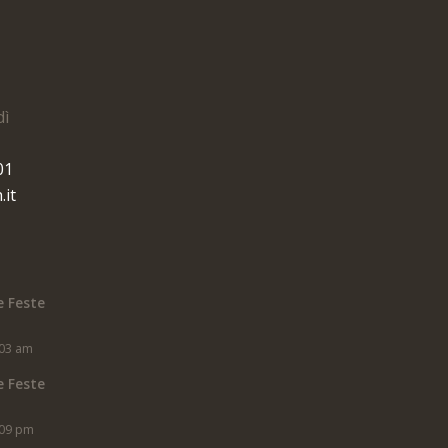
dì
01
.it
e Feste
:03 am
e Feste
:09 pm