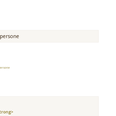
persone
persone
strong>