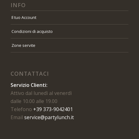
INFO
Il tuo Account
Condizioni di acquisto
Zone servite
CONTATTACI
Servizio Clienti:
Attivo dal lunedì al venerdì
dalle 10.00 alle 19.00
Telefono
+39 373-9042401
Email
service@partylunch.it