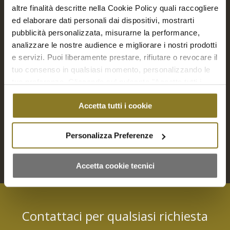
altre finalità descritte nella Cookie Policy quali raccogliere
ed elaborare dati personali dai dispositivi, mostrarti
pubblicità personalizzata, misurarne la performance,
analizzare le nostre audience e migliorare i nostri prodotti
e servizi. Puoi liberamente prestare, rifiutare o revocare il
tuo consenso in qualsiasi momento, personalizzando le
Cereali, legumi e verdurine dolci | 5 Porz.
tue preferenze. Cliccando sul pulsante "Accetta tutti i
€
18,00
cookie" acconsenti all'uso di tali tecnologie per tutte le
Accetta tutti i cookie
finalità indicate. Cliccando sul pulsante "Accetta cookie
Aggiungi a Richiesta Preventivo
tecnici" acconsenti all'uso dei soli cookie tecnici.
Personalizza Preferenze
Aggiungi al carrello
Mostra dettagli
Accetta cookie tecnici
Contattaci per qualsiasi richiesta