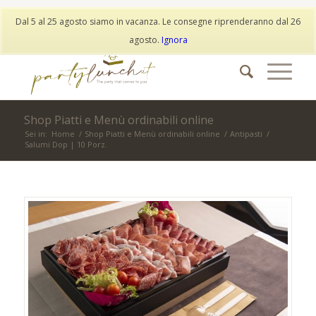
My Account
Wishlist
Dal 5 al 25 agosto siamo in vacanza. Le consegne riprenderanno dal 26
info@partylunch.it
|
+39 373 9042401
|
WhatsApp
agosto.
Ignora
Shop Piatti e Menù ordinabili online
Sei in:
Home
/
Shop Piatti e Menù ordinabili online
/
Antipasti
/
Salumi Dop | 10 Porz.