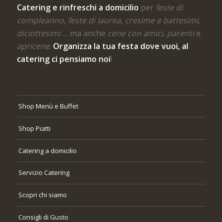
Catering e rinfreschi a domicilio
per
feste di
compleanno
,
feste di laurea, cresime e battesimi,
diciottesimi
… ma anche
cene con amici
,
parenti
e
apricene
.
Organizza la tua festa dove vuoi, al
catering ci pensiamo noi
!
Shop Menù e Buffet
Shop Piatti
Catering a domicilio
Servizio Catering
Scopri chi siamo
Consigli di Gusto