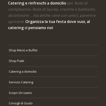
Catering e rinfreschi a domicilio
per
feste di
compleanno
,
feste di laurea, cresime e battesimi,
diciottesimi
… ma anche
cene con amici
,
parenti
e
apricene
.
Organizza la tua festa dove vuoi, al
catering ci pensiamo noi
!
Shop Menù e Buffet
Shop Piatti
Catering a domicilio
Servizio Catering
Scopri chi siamo
Consigli di Gusto