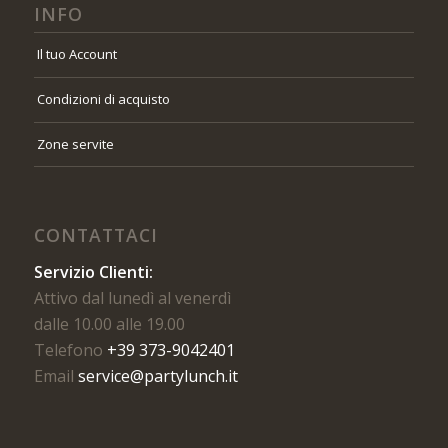
INFO
Il tuo Account
Condizioni di acquisto
Zone servite
CONTATTACI
Servizio Clienti:
Attivo dal lunedì al venerdì
dalle 10.00 alle 19.00
Telefono
+39 373-9042401
Email
service@partylunch.it