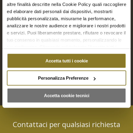
altre finalità descritte nella Cookie Policy quali raccogliere
ed elaborare dati personali dai dispositivi, mostrarti
pubblicità personalizzata, misurarne la performance,
analizzare le nostre audience e migliorare i nostri prodotti
e servizi. Puoi liberamente prestare, rifiutare o revocare il
tuo consenso in qualsiasi momento, personalizzando le
Mini panbrioches allo spada | 20 Pz.
tue preferenze. Cliccando sul pulsante "Accetta tutti i
€
44,00
cookie" acconsenti all'uso di tali tecnologie per tutte le
Accetta tutti i cookie
finalità indicate. Cliccando sul pulsante "Accetta cookie
Aggiungi a Richiesta Preventivo
tecnici" acconsenti all'uso dei soli cookie tecnici.
Personalizza Preferenze
Aggiungi al carrello
Mostra dettagli
Accetta cookie tecnici
Contattaci per qualsiasi richiesta