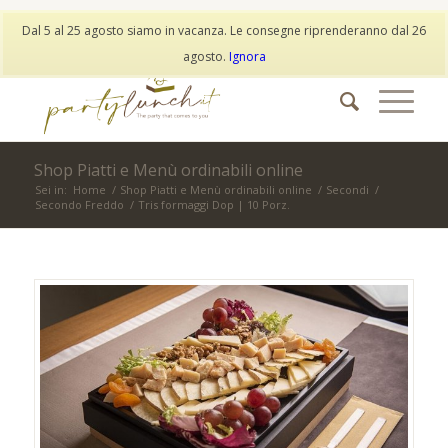
My Account
Wishlist
Dal 5 al 25 agosto siamo in vacanza. Le consegne riprenderanno dal 26
info@partylunch.it
|
+39 373 9042401
|
WhatsApp
agosto.
Ignora
Shop Piatti e Menù ordinabili online
Sei in:
Home
/
Shop Piatti e Menù ordinabili online
/
Secondi
/
Secondo Freddo
/
Tris formaggi Dop | 10 Porz.