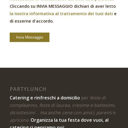
Cliccando su INVIA MESSAGGIO dichiari di aver letto
la nostra informativa al trattamento dei tuoi dati
e
di esserne d'accordo.
PARTYLUNCH
Catering e rinfreschi a domicilio
per
feste di
compleanno
,
feste di laurea, cresime e battesimi,
diciottesimi
… ma anche
cene con amici
,
parenti
e
apricene
.
Organizza la tua festa dove vuoi, al
catering ci pensiamo noi
!