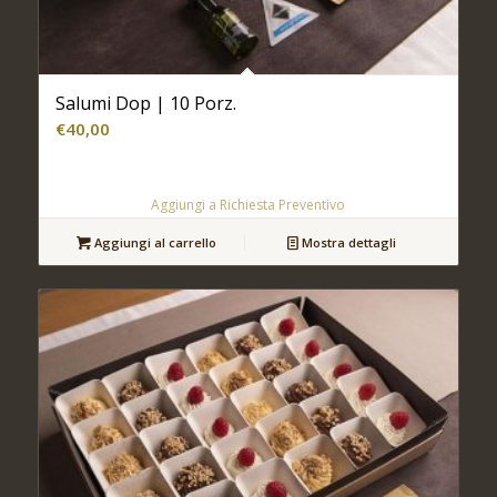
Salumi Dop | 10 Porz.
€
40,00
Aggiungi a Richiesta Preventivo
Aggiungi al carrello
Mostra dettagli