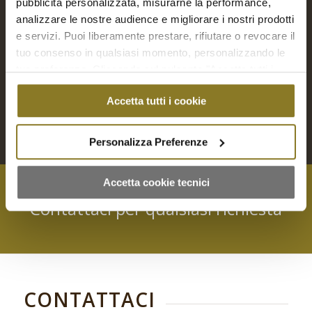
pubblicità personalizzata, misurarne la performance,
Piccola Pasticceria salata | 24 Pz.
analizzare le nostre audience e migliorare i nostri prodotti
€
30,00
e servizi. Puoi liberamente prestare, rifiutare o revocare il
tuo consenso in qualsiasi momento, personalizzando le
tue preferenze. Cliccando sul pulsante "Accetta tutti i
Aggiungi a Richiesta Preventivo
cookie" acconsenti all'uso di tali tecnologie per tutte le
Accetta tutti i cookie
Aggiungi al carrello
Mostra dettagli
finalità indicate. Cliccando sul pulsante "Accetta cookie
tecnici" acconsenti all'uso dei soli cookie tecnici.
Personalizza Preferenze
Accetta cookie tecnici
Contattaci per qualsiasi richiesta
CONTATTACI