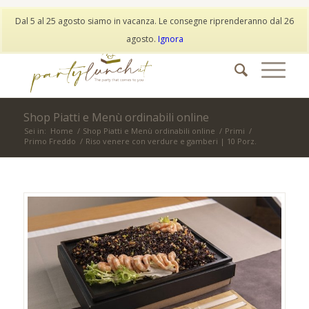
My Account
Wishlist
Dal 5 al 25 agosto siamo in vacanza. Le consegne riprenderanno dal 26
info@partylunch.it
|
+39 373 9042401
|
WhatsApp
agosto.
Ignora
Shop Piatti e Menù ordinabili online
Sei in:
Home
/
Shop Piatti e Menù ordinabili online
/
Primi
/
Primo Freddo
/
Riso venere con verdure e gamberi | 10 Porz.