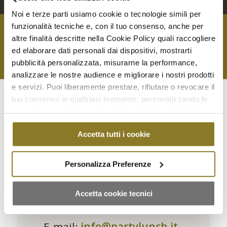
Noi e terze parti usiamo cookie o tecnologie simili per
funzionalità tecniche e, con il tuo consenso, anche per
altre finalità descritte nella Cookie Policy quali raccogliere
Contattaci per qualsiasi richiesta
ed elaborare dati personali dai dispositivi, mostrarti
pubblicità personalizzata, misurarne la performance,
analizzare le nostre audience e migliorare i nostri prodotti
e servizi. Puoi liberamente prestare, rifiutare o revocare il
tuo consenso in qualsiasi momento, personalizzando le
CONTATTACI
tue preferenze. Cliccando sul pulsante "Accetta tutti i
cookie" acconsenti all'uso di tali tecnologie per tutte le
Accetta tutti i cookie
finalità indicate. Cliccando sul pulsante "Accetta cookie
tecnici" acconsenti all'uso dei soli cookie tecnici.
Personalizza Preferenze
PARTYLUNCH.IT
Accetta cookie tecnici
Telefono:
+39 373-9042401
E-mail:
info@partylunch.it