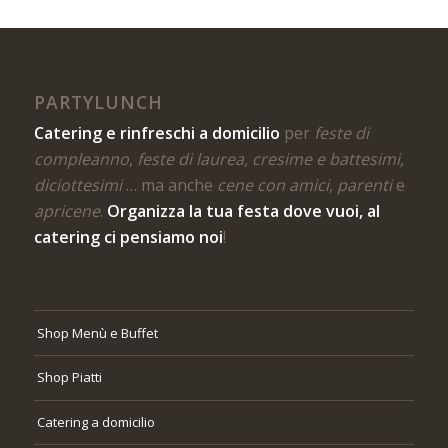
PARTYLUNCH
Catering e rinfreschi a domicilio
per
feste di
compleanno
,
feste di laurea, cresime e battesimi,
diciottesimi
… ma anche
cene con amici
,
parenti
e
apricene
.
Organizza la tua festa dove vuoi, al
catering ci pensiamo noi
!
Shop Menù e Buffet
Shop Piatti
Catering a domicilio