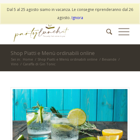
My Account
Wishlist
Dal 5 al 25 agosto siamo in vacanza. Le consegne riprenderanno dal 26
info@partylunch.it
|
+39 373 9042401
|
WhatsApp
agosto.
Ignora
Shop Piatti e Menù ordinabili online
Sei in:
Home
/
Shop Piatti e Menù ordinabili online
/
Bevande
/
Vino
/
Caraffa di Gin Tonic