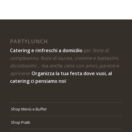
PARTYLUNCH
Catering e rinfreschi a domicilio
per
feste di
compleanno
,
feste di laurea, cresime e battesimi,
diciottesimi
… ma anche
cene con amici
,
parenti
e
apricene
.
Organizza la tua festa dove vuoi, al
catering ci pensiamo noi
!
Shop Menù e Buffet
Shop Piatti