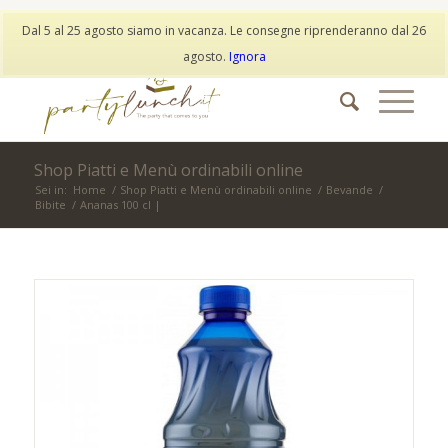
My Account
Wishlist
Dal 5 al 25 agosto siamo in vacanza. Le consegne riprenderanno dal 26
info@partylunch.it
|
+39 373 9042401
|
WhatsApp
agosto.
Ignora
Shop Piatti e Menù ordinabili online
Sei in:
Home
/
Shop Piatti e Menù ordinabili online
/
Bevande
/
Bibite
/
Ananas 100 cl |