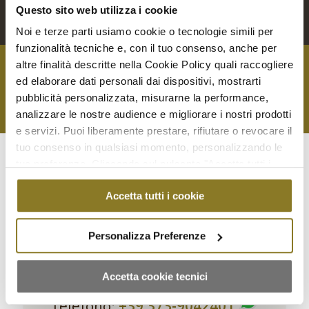
Questo sito web utilizza i cookie
Noi e terze parti usiamo cookie o tecnologie simili per
funzionalità tecniche e, con il tuo consenso, anche per
altre finalità descritte nella Cookie Policy quali raccogliere
ed elaborare dati personali dai dispositivi, mostrarti
Contattaci per qualsiasi richiesta
pubblicità personalizzata, misurarne la performance,
analizzare le nostre audience e migliorare i nostri prodotti
e servizi. Puoi liberamente prestare, rifiutare o revocare il
tuo consenso in qualsiasi momento, personalizzando le
tue preferenze. Cliccando sul pulsante "Accetta tutti i
CONTATTACI
cookie" acconsenti all'uso di tali tecnologie per tutte le
Accetta tutti i cookie
finalità indicate. Cliccando sul pulsante "Accetta cookie
tecnici" acconsenti all'uso dei soli cookie tecnici.
Personalizza Preferenze
PARTYLUNCH.IT
Accetta cookie tecnici
Telefono:
+39 373-9042401