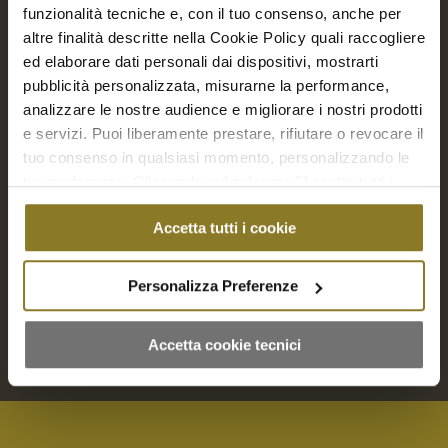
funzionalità tecniche e, con il tuo consenso, anche per
altre finalità descritte nella Cookie Policy quali raccogliere
ed elaborare dati personali dai dispositivi, mostrarti
pubblicità personalizzata, misurarne la performance,
analizzare le nostre audience e migliorare i nostri prodotti
e servizi. Puoi liberamente prestare, rifiutare o revocare il
tuo consenso in qualsiasi momento, personalizzando le
tue preferenze. Cliccando sul pulsante "Accetta tutti i
Bicchierini Sweet dreams bicchierini | 30 Pz.
cookie" acconsenti all'uso di tali tecnologie per tutte le
€
75,00
Accetta tutti i cookie
finalità indicate. Cliccando sul pulsante "Accetta cookie
tecnici" acconsenti all'uso dei soli cookie tecnici.
Aggiungi a Richiesta Preventivo
Personalizza Preferenze
Aggiungi al carrello
Mostra dettagli
Accetta cookie tecnici