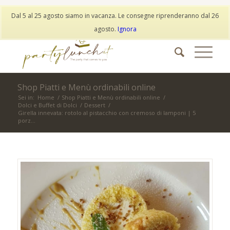
My Account
Wishlist
Dal 5 al 25 agosto siamo in vacanza. Le consegne riprenderanno dal 26
info@partylunch.it
|
+39 373 9042401
|
WhatsApp
agosto.
Ignora
Shop Piatti e Menù ordinabili online
Sei in:
Home
/
Shop Piatti e Menù ordinabili online
/
Dolci e Buffet di Dolci
/
Dessert
/
Girella innevata: rotolo al pistacchio con cremoso di lamponi | 5
porz...