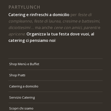
PARTYLUNCH
Catering e rinfreschi a domicilio
per
feste di
compleanno
,
feste di laurea, cresime e battesimi,
diciottesimi
… ma anche
cene con amici
,
parenti
e
apricene
.
Organizza la tua festa dove vuoi, al
catering ci pensiamo noi
!
Shop Menù e Buffet
Shop Piatti
Catering a domicilio
Servizio Catering
Scopri chi siamo