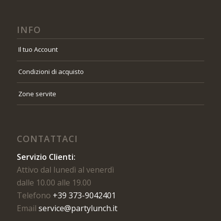
INFO
Il tuo Account
Condizioni di acquisto
Zone servite
CONTATTACI
Servizio Clienti:
Attivo dal lunedì al venerdì
dalle 10.00 alle 19.00
Telefono
+39 373-9042401
Email
service@partylunch.it