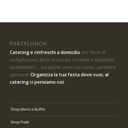
PARTYLUNCH
Catering e rinfreschi a domicilio
per
feste di
compleanno
,
feste di laurea, cresime e battesimi,
diciottesimi
… ma anche
cene con amici
,
parenti
e
apricene
.
Organizza la tua festa dove vuoi, al
catering ci pensiamo noi
!
Shop Menù e Buffet
Shop Piatti