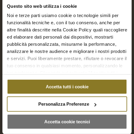
€
20,00
Questo sito web utilizza i cookie
Noi e terze parti usiamo cookie o tecnologie simili per
Aggiungi a Richiesta Preventivo
funzionalità tecniche e, con il tuo consenso, anche per
altre finalità descritte nella Cookie Policy quali raccogliere
Aggiungi al carrello
Mostra dettagli
ed elaborare dati personali dai dispositivi, mostrarti
pubblicità personalizzata, misurarne la performance,
analizzare le nostre audience e migliorare i nostri prodotti
e servizi. Puoi liberamente prestare, rifiutare o revocare il
tuo consenso in qualsiasi momento, personalizzando le
tue preferenze. Cliccando sul pulsante "Accetta tutti i
cookie" acconsenti all'uso di tali tecnologie per tutte le
Accetta tutti i cookie
finalità indicate. Cliccando sul pulsante "Accetta cookie
tecnici" acconsenti all'uso dei soli cookie tecnici.
Personalizza Preferenze
Accetta cookie tecnici