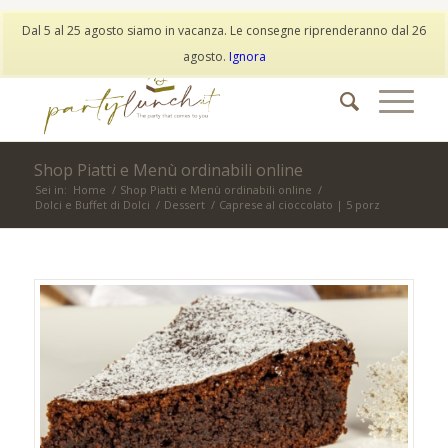
My Account
Wishlist
Dal 5 al 25 agosto siamo in vacanza. Le consegne riprenderanno dal 26
info@partylunch.it
|
+39 373 9042401
|
WhatsApp
agosto.
Ignora
Shop Piatti e Menù ordinabili online
Sei in:
Home
/
Shop Piatti e Menù ordinabili online
/
Dolci e Buffet di Dolci
/
Dessert
/
Caprese al cioccolato | 5 porz