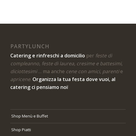
PARTYLUNCH
Catering e rinfreschi a domicilio
per
feste di
compleanno
,
feste di laurea, cresime e battesimi,
diciottesimi
… ma anche
cene con amici
,
parenti
e
apricene
.
Organizza la tua festa dove vuoi, al
catering ci pensiamo noi
!
Shop Menù e Buffet
Shop Piatti