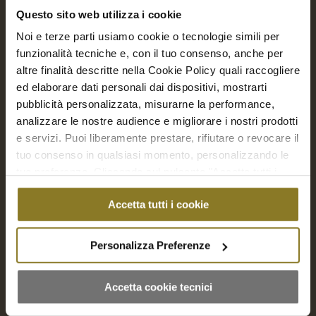
Questo sito web utilizza i cookie
Noi e terze parti usiamo cookie o tecnologie simili per
funzionalità tecniche e, con il tuo consenso, anche per
altre finalità descritte nella Cookie Policy quali raccogliere
ed elaborare dati personali dai dispositivi, mostrarti
pubblicità personalizzata, misurarne la performance,
analizzare le nostre audience e migliorare i nostri prodotti
e servizi. Puoi liberamente prestare, rifiutare o revocare il
tuo consenso in qualsiasi momento, personalizzando le
Prosciutto crudo di Parma 24 mesi | 10 Porz.
tue preferenze. Cliccando sul pulsante "Accetta tutti i
€
55,00
cookie" acconsenti all'uso di tali tecnologie per tutte le
Accetta tutti i cookie
finalità indicate. Cliccando sul pulsante "Accetta cookie
tecnici" acconsenti all'uso dei soli cookie tecnici.
Aggiungi a Richiesta Preventivo
Personalizza Preferenze
Aggiungi al carrello
Mostra dettagli
Accetta cookie tecnici