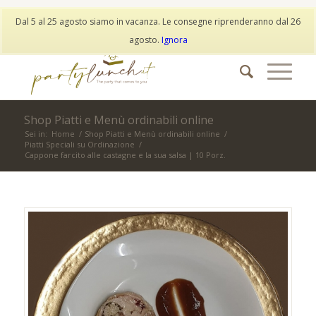
My Account
Wishlist
Dal 5 al 25 agosto siamo in vacanza. Le consegne riprenderanno dal 26
info@partylunch.it
|
+39 373 9042401
|
WhatsApp
agosto.
Ignora
Shop Piatti e Menù ordinabili online
Sei in:
Home
/
Shop Piatti e Menù ordinabili online
/
Piatti Speciali su Ordinazione
/
Cappone farcito alle castagne e la sua salsa | 10 Porz.